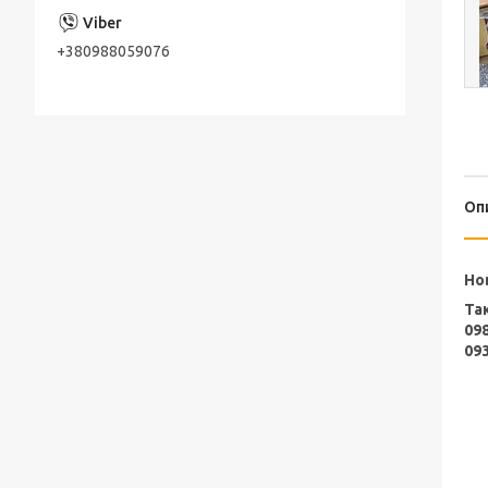
+380988059076
Оп
Нов
Та
09
09