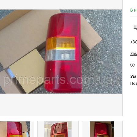
В н
Ц
+38
За
п