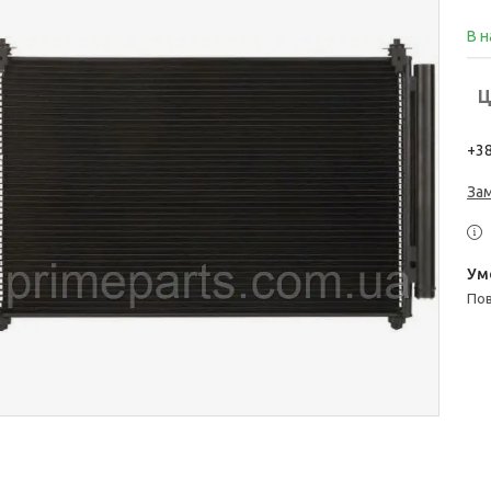
В н
Ц
+38
За
п