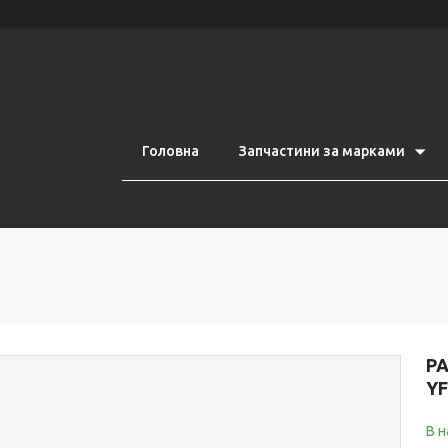
Головна
Запчастини за марками
Р
Y
В н