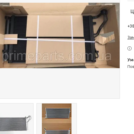
Ц
+38
За
п