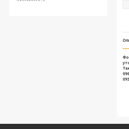
Оп
Фо
ут
Та
09
09