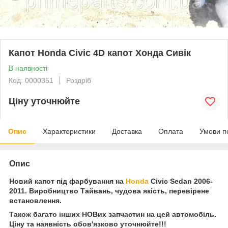
Капот Honda Civic 4D капот Хонда Сивік
В наявності
Код: 0000351
Роздріб
Ціну уточнюйте
Опис
Характеристики
Доставка
Оплата
Умови п
Опис
Новий капот під фарбування на
Honda
Civic Sedan 2006-
2011. Виробництво Тайвань, чудова якість, перевірене
встановлення.
Також багато інших НОВих запчастин на цей автомобіль.
Ціну та наявність обов'язково уточнюйте!!!