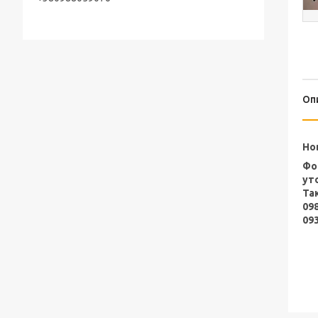
Оп
Но
Фо
ут
Та
09
09