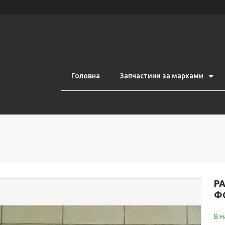
Головна
Запчастини за марками
Р
Ф
В н