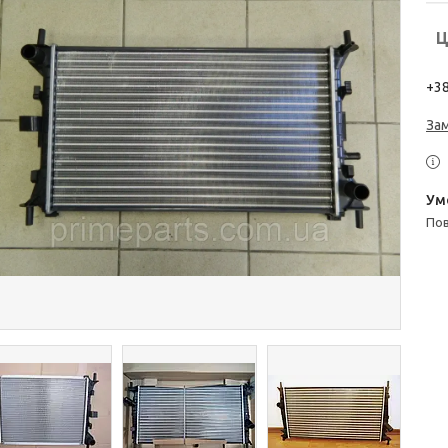
Ц
+38
За
п