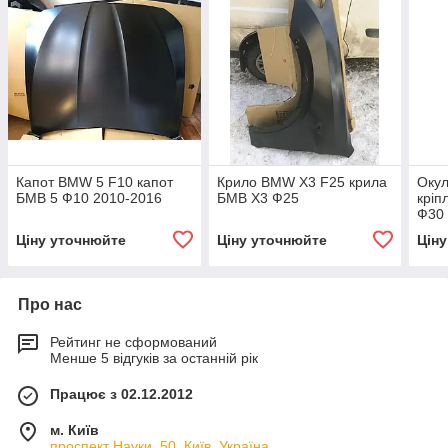
Капот BMW 5 F10 капот
Крило BMW X3 F25 крила
Оку
БМВ 5 Ф10 2010-2016
БМВ Х3 Ф25
кріп
Ф30
Ціну уточнюйте
Ціну уточнюйте
Цін
Про нас
Рейтинг не сформований
Менше 5 відгуків за останній рік
Працює з 02.12.2012
м. Київ
проспект Науки, 50, Київ, Україна