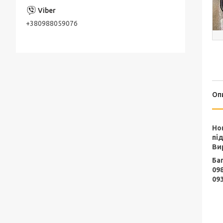
+380988059076
Оп
Но
пі
Ви
Ба
09
09