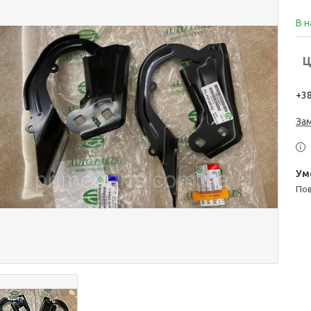
В н
Ц
+38
За
п