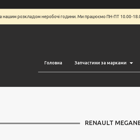
за нашим розкладом неробочі години. Ми працюємо ПН-ПТ 10.00-18.0
Головна
Запчастини за марками
RENAULT MEGANE 