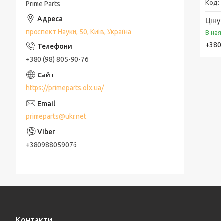
Prime Parts
Ціну
проспект Науки, 50, Київ, Україна
В на
+380
+380 (98) 805-90-76
https://primeparts.olx.ua/
primeparts@ukr.net
+380988059076
Контакти