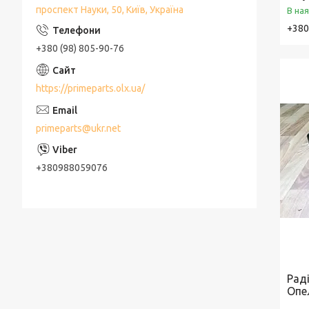
проспект Науки, 50, Київ, Україна
В на
+380
+380 (98) 805-90-76
https://primeparts.olx.ua/
primeparts@ukr.net
+380988059076
Раді
Опе