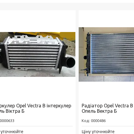
ркулер Opel Vectra B інтеркулер
Радіатор Opel Vectra B
ль Віктра Б
Опель Вектра Б
0000633
0000486
 уточнюйте
Ціну уточнюйте