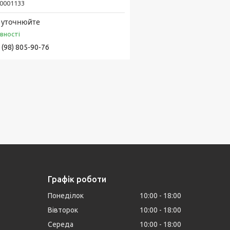
0001133
 уточнюйте
явності
 (98) 805-90-76
Графік роботи
Понеділок
10:00
18:00
Вівторок
10:00
18:00
Середа
10:00
18:00