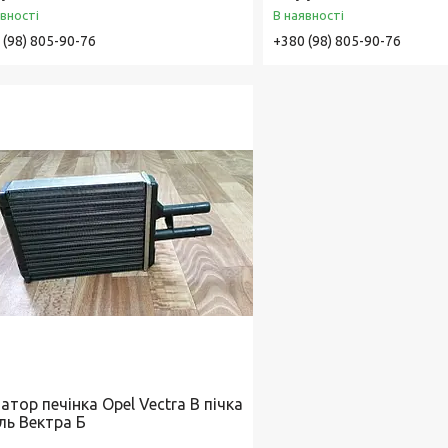
явності
В наявності
 (98) 805-90-76
+380 (98) 805-90-76
атор печінка Opel Vectra B пічка
ль Вектра Б