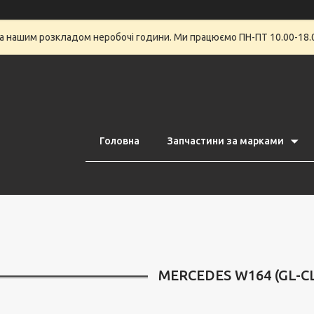
за нашим розкладом неробочі години. Ми працюємо ПН-ПТ 10.00-18.0
Головна
Запчастини за марками
MERCEDES W164 (GL-CL