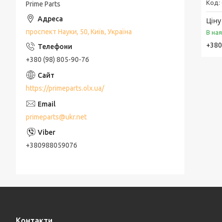
Prime Parts
Ціну
проспект Науки, 50, Київ, Україна
В на
+380
+380 (98) 805-90-76
https://primeparts.olx.ua/
primeparts@ukr.net
+380988059076
Контакти