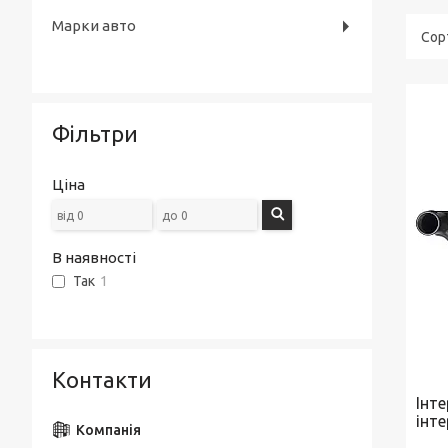
Марки авто
Фільтри
Ціна
В наявності
Так
1
Контакти
Інт
інт