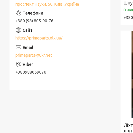
Ціну
проспект Науки, 50, Київ, Україна
В на
+380
+380 (98) 805-90-76
https://primeparts.olx.ua/
primeparts@ukr.net
+380988059076
Ліхт
ліх