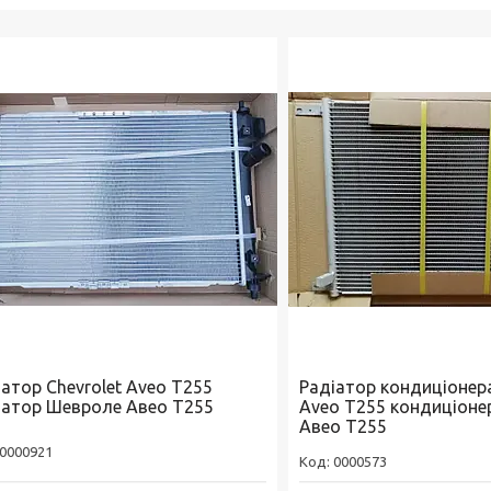
іатор Chevrolet Aveo T255
Радіатор кондиціонера
іатор Шевроле Авео Т255
Aveo T255 кондиціоне
Авео Т255
0000921
0000573