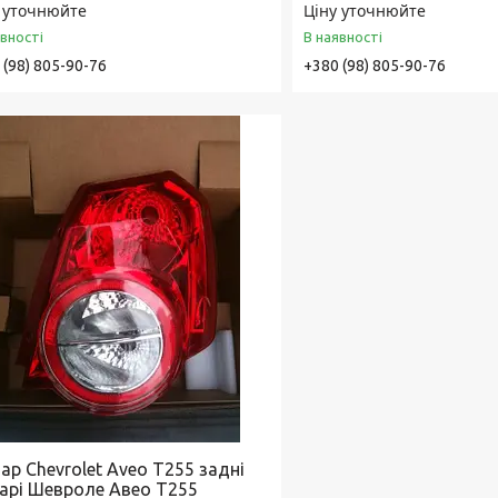
 уточнюйте
Ціну уточнюйте
явності
В наявності
 (98) 805-90-76
+380 (98) 805-90-76
ар Chevrolet Aveo T255 задні
тарі Шевроле Авео Т255