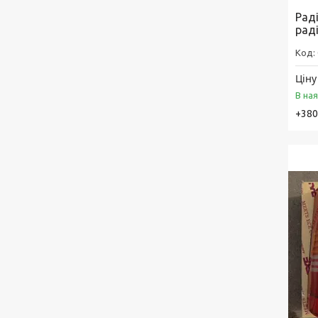
Рад
рад
Ціну
В на
+380