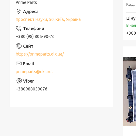
Prime Parts
Ціну
проспект Науки, 50, Київ, Україна
В на
+380
+380 (98) 805-90-76
https://primeparts.olx.ua/
primeparts@ukr.net
+380988059076