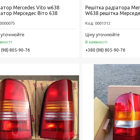
іатор Mercedes Vito w638
Решітка радіатора Mer
іатор Мерседес Віто 638
W638 решітка Мерседе
0000075
0001312
 уточнюйте
Ціну уточнюйте
явності
В наявності
 (98) 805-90-76
+380 (98) 805-90-76