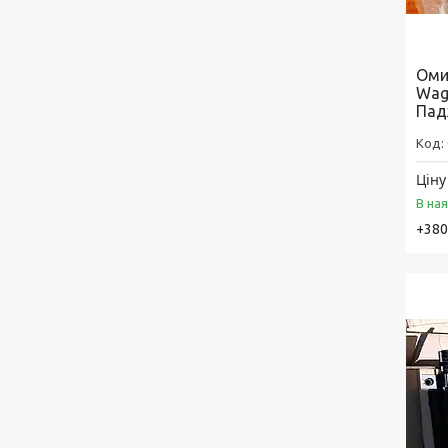
Омив
Wag
Пад
Ціну
В на
+380