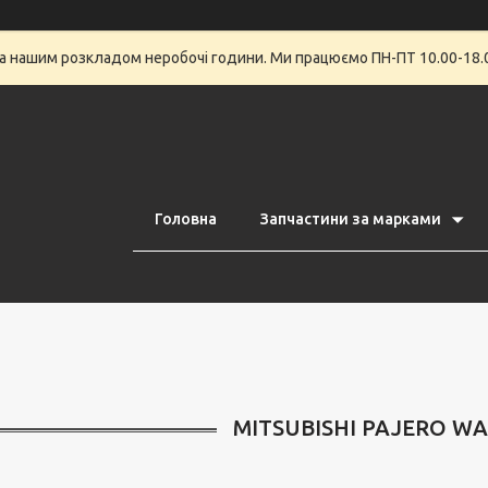
за нашим розкладом неробочі години. Ми працюємо ПН-ПТ 10.00-18.0
Головна
Запчастини за марками
MITSUBISHI PAJERO WA