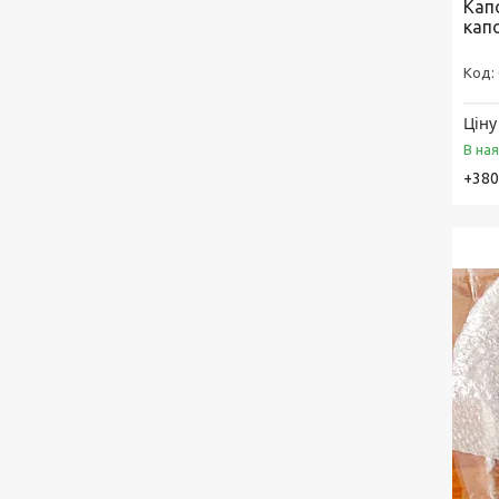
Капо
кап
Ціну
В на
+380