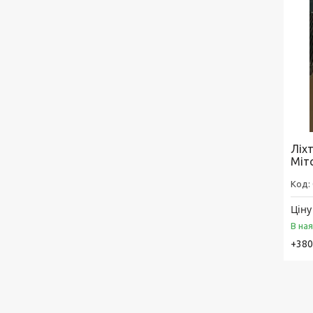
Ліхт
Міт
Ціну
В на
+380