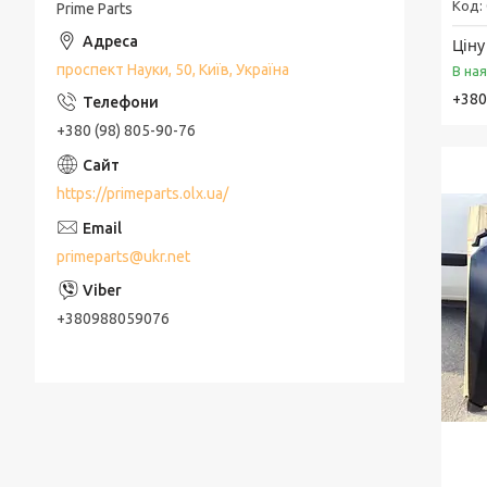
Prime Parts
Ціну
проспект Науки, 50, Київ, Україна
В на
+380
+380 (98) 805-90-76
https://primeparts.olx.ua/
primeparts@ukr.net
+380988059076