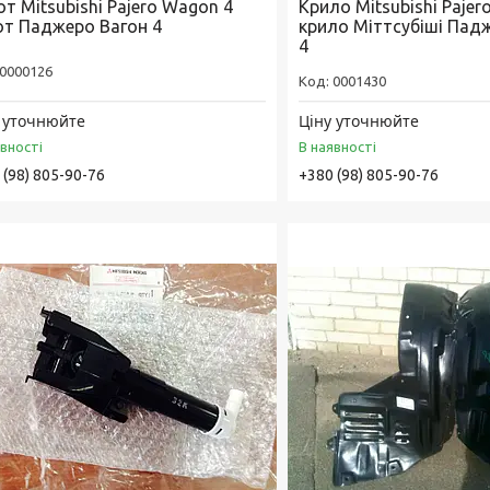
т Mitsubishi Pajero Wagon 4
Крило Mitsubishi Pajer
от Паджеро Вагон 4
крило Міттсубіші Пад
4
0000126
0001430
 уточнюйте
Ціну уточнюйте
явності
В наявності
 (98) 805-90-76
+380 (98) 805-90-76