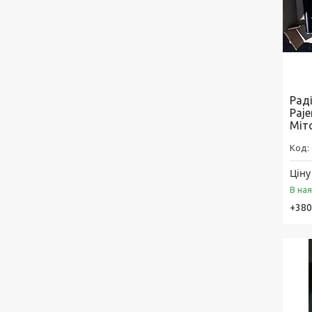
Рад
Paj
Міт
Ціну
В на
+380