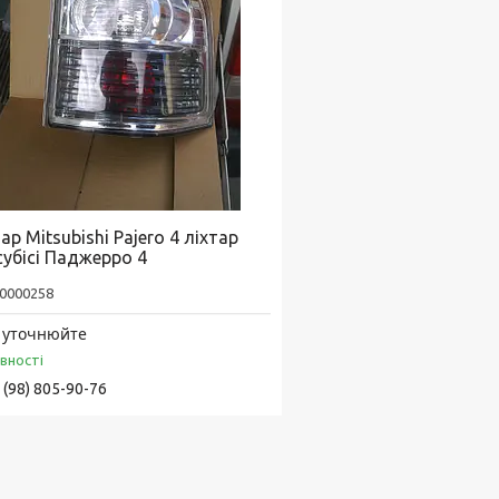
ар Mitsubishi Pajero 4 ліхтар
субісі Паджерро 4
0000258
 уточнюйте
явності
 (98) 805-90-76