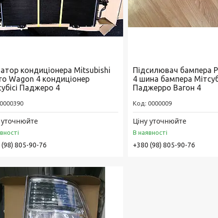
іатор кондиціонера Mitsubishi
Підсилювач бампера P
ero Wagon 4 кондиціонер
4 шина бампера Мітсуб
субісі Паджеро 4
Паджерро Вагон 4
0000390
0000009
 уточнюйте
Ціну уточнюйте
явності
В наявності
 (98) 805-90-76
+380 (98) 805-90-76